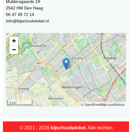
Muldersgaarde 19
2542 HM Den Haag
06 47 49 72 14
info@bijschoolwinkel.nl
+
−
2 km
© OpenStreetMap contributors
© 2021 - 2026
bijschoolwinkel
. Alle rechten