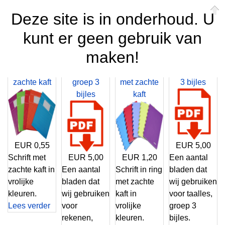
Deze site is in onderhoud. U
06 47 49 72 14
info@bijschoolwinkel.nl
kunt er geen gebruik van
bijschoolwinkelshop
maken!
p
schrift met
rekenen
schrift in ring
taalles groep
zachte kaft
groep 3
met zachte
3 bijles
bijles
kaft
EUR 0,55
EUR 5,00
Schrift met
EUR 5,00
EUR 1,20
Een aantal
zachte kaft in
Een aantal
Schrift in ring
bladen dat
n
vrolijke
bladen dat
met zachte
wij gebruiken
kleuren.
wij gebruiken
kaft in
voor taalles,
Lees verder
voor
vrolijke
groep 3
rekenen,
kleuren.
bijles.